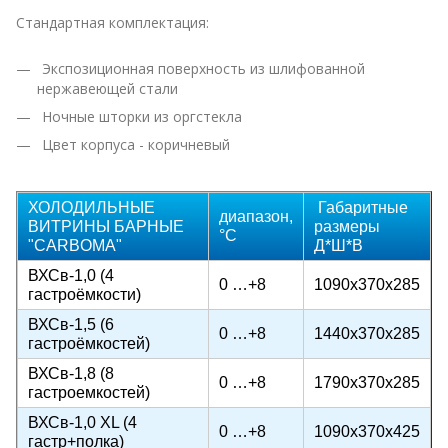
Стандартная комплектация:
Экспозиционная поверхность из шлифованной
нержавеющей стали
Ночные шторки из оргстекла
Цвет корпуса - коричневый
ХОЛОДИЛЬНЫЕ
Габаритные
диапазон,
ВИТРИНЫ БАРНЫЕ
размеры
°C
"CARBOMA"
Д*Ш*В
ВХСв-1,0 (4
0 …+8
1090х370х285
гастроёмкости)
ВХСв-1,5 (6
0 …+8
1440х370х285
гастроёмкостей)
ВХСв-1,8 (8
0 …+8
1790х370х285
гастроемкостей)
ВХСв-1,0 XL (4
0 …+8
1090х370х425
гастр+полка)