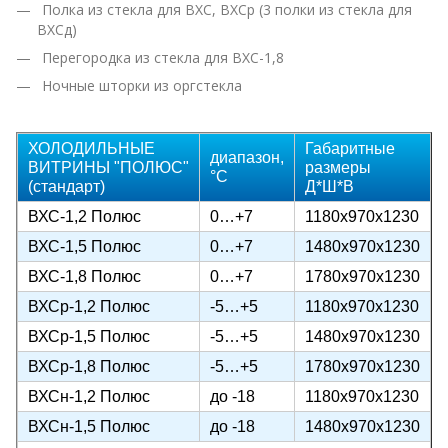
Полка из стекла для ВХС, ВХСр (3 полки из стекла для
ВХСд)
Перегородка из стекла для ВХС-1,8
Ночные шторки из оргстекла
ХОЛОДИЛЬНЫЕ
Габаритные
диапазон,
ВИТРИНЫ "ПОЛЮС"
размеры
°C
(стандарт)
Д*Ш*В
ВХС-1,2 Полюс
0…+7
1180х970х1230
ВХС-1,5 Полюс
0…+7
1480х970х1230
ВХС-1,8 Полюс
0…+7
1780х970х1230
ВХСр-1,2 Полюс
-5…+5
1180х970х1230
ВХСр-1,5 Полюс
-5…+5
1480х970х1230
ВХСр-1,8 Полюс
-5…+5
1780х970х1230
ВХСн-1,2 Полюс
до -18
1180х970х1230
ВХСн-1,5 Полюс
до -18
1480х970х1230