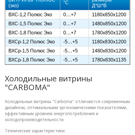
°C
(эко)
Д*Ш*В
ВХС-1,2 Полюс Эко
0…+7
1180х850х1200
ВХС-1,5 Полюс Эко
0…+7
1480х850х1200
ВХС-1,8 Полюс Эко
0…+7
1780х850х1200
ВХСр-1,2 Полюс Эко
-5…+5
1180х830х1200
ВХСр-1,5 Полюс Эко
-5…+5
1480х830х1200
ВХСр-1,8 Полюс Эко
-5…+5
1780х830х1135
Холодильные витрины
"CARBOMA"
Холодильные витрины "Carboma" отличаются современным
дизайном, оптимальными эргономическими показателями,
эффективным уровнем энергопотребления и
холодопроизводительности.
Технические характеристики: