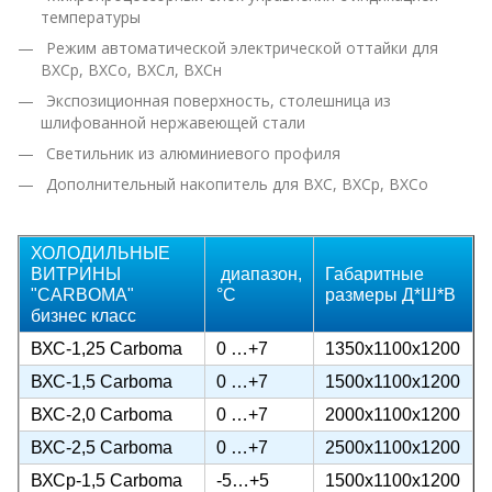
температуры
Режим автоматической электрической оттайки для
ВХСр, ВХСо, ВХСл, ВХСн
Экспозиционная поверхность, столешница из
шлифованной нержавеющей стали
Светильник из алюминиевого профиля
Дополнительный накопитель для ВХС, ВХСр, ВХСо
ХОЛОДИЛЬНЫЕ
ВИТРИНЫ
диапазон,
Габаритные
"CARBOMA"
°C
размеры Д*Ш*В
бизнес класс
ВХС-1,25 Carboma
0 …+7
1350х1100х1200
ВХС-1,5 Carboma
0 …+7
1500х1100х1200
ВХС-2,0 Carboma
0 …+7
2000х1100х1200
ВХС-2,5 Carboma
0 …+7
2500х1100х1200
ВХСр-1,5 Carboma
-5…+5
1500х1100х1200