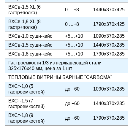
ВХСв-1,5 ХL (6
0 …+8
1440х370х425
гастр+полка)
ВХСв-1,8 ХL (8
0 …+8
1790х370х425
гастр+полка)
ВХСв-1,0 суши-кейс
+5…+10
1090х370х285
ВХСв-1,5 суши-кейс
+5…+10
1440х370х285
ВХСв-1,8 суши-кейс
+5…+10
1790х370х285
Гастроёмкости 1/3 из нержавеющей стали
325х176х40 мм, цена за 1 шт
ТЕПЛОВЫЕ ВИТРИНЫ БАРНЫЕ "CARBOMA"
ВХСт-1,0 (5
до +60
1090х370х285
гастроемкостей)
ВХСт-1,5 (7
до +60
1440х370х285
гастроемкостей)
ВХСт-1,8 (9
до +60
1790х370х285
гастроемкостей)