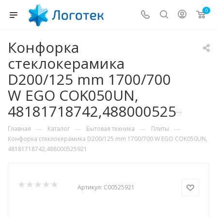
0
Конфорка
стеклокерамика
D200/125 mm 1700/700
W EGO COK050UN,
48181718742,488000525921
—
—
—
—
Главная
Каталог
Бытовая техника
Плиты
Конфорка стеклокерамика D200/125 mm 1700/700 W EGO COK050UN,
48181718742,488000525921
Артикул:
С00525921