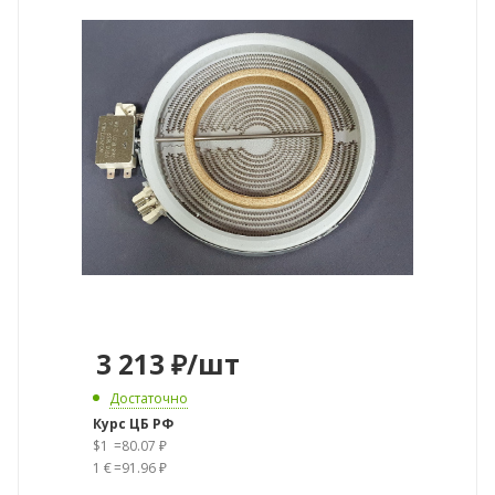
3 213
₽
/шт
Достаточно
Курс ЦБ РФ
$1
=
80.07 ₽
1 €
=
91.96 ₽