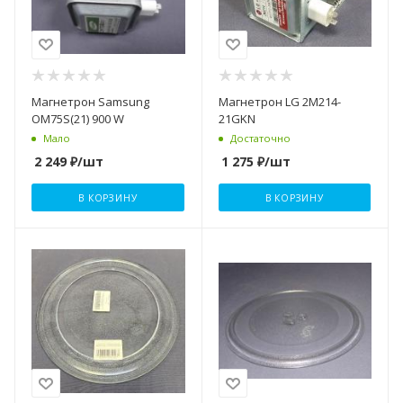
Магнетрон Samsung
Магнетрон LG 2M214-
OM75S(21) 900 W
21GKN
Мало
Достаточно
2 249
₽
/шт
1 275
₽
/шт
В КОРЗИНУ
В КОРЗИНУ