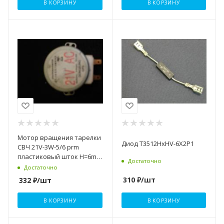
В КОРЗИНУ
В КОРЗИНУ
Мотор вращения тарелки
Диод T3512HxHV-6X2P1
СВЧ 21V-3W-5/6 prm
пластиковый шток H=6mm
Достаточно
(6549W1S017A,
Достаточно
6549W1S011A)
310
₽
/шт
332
₽
/шт
В КОРЗИНУ
В КОРЗИНУ