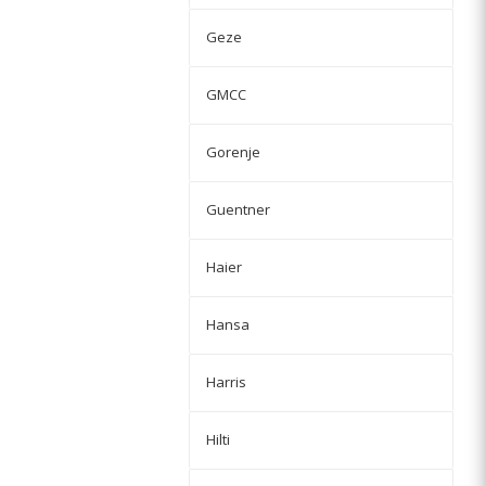
Geze
GMCC
Gorenje
Guentner
Haier
Hansa
Harris
Hilti