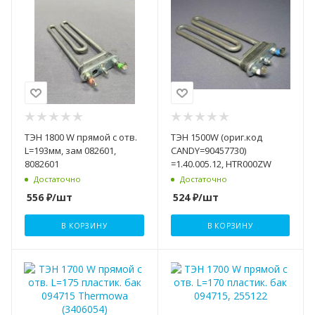
ТЭН 1800 W прямой с отв.
ТЭН 1500W (ориг.код
L=193мм, зам 082601,
CANDY=90457730)
8082601
=1.40.005.12, HTR000ZW
Достаточно
Достаточно
556
₽
/шт
524
₽
/шт
В КОРЗИНУ
В КОРЗИНУ