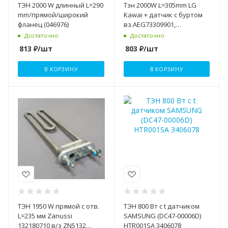
ТЭН 2000 W длинный L=290
Тэн 2000W L=305mm LG
mm/прямой/широкий
Kawai + датчик с буртом
фланец (046976)
вз.AEG73309901,
TAW34631950, AEG33121506
Достаточно
Достаточно
813
₽
/шт
803
₽
/шт
В КОРЗИНУ
В КОРЗИНУ
ТЭН 1950 W прямой с отв.
ТЭН 800 Вт с t датчиком
L=235 мм Zanussi
SAMSUNG (DC47-00006D)
132180710 в/з ZN5132
HTR001SA 3406078