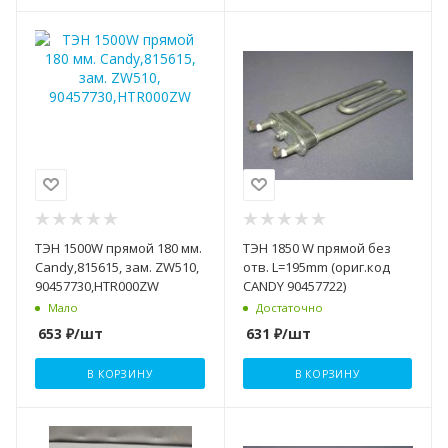
ТЭН 1500W прямой 180 мм.
ТЭН 1850 W прямой без
Candy,815615, зам. ZW510,
отв. L=195mm (ориг.код
90457730,HTR000ZW
CANDY 90457722)
Мало
Достаточно
653
₽
/шт
631
₽
/шт
В КОРЗИНУ
В КОРЗИНУ