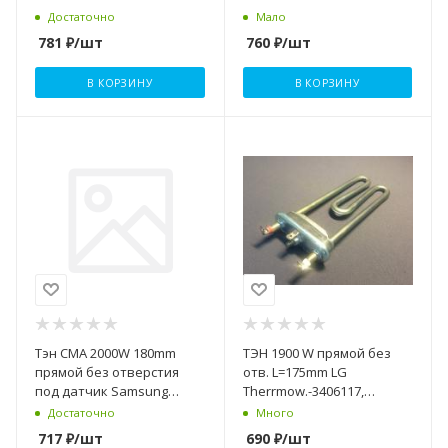
ecoline
Достаточно
Мало
781
₽
/шт
760
₽
/шт
В КОРЗИНУ
В КОРЗИНУ
Тэн СМА 2000W 180mm
ТЭН 1900 W прямой без
прямой без отверстия
отв. L=175mm LG
под датчик Samsung
Therrmow.-3406117,
DC47-00006Q, 3406212 T-
HTR000LG
Достаточно
Много
CONTROLS
717
₽
/шт
690
₽
/шт