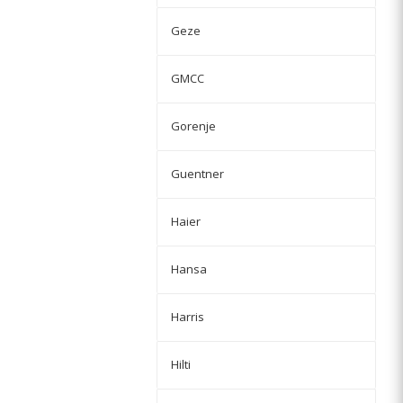
Geze
GMCC
Gorenje
Guentner
Haier
Hansa
Harris
Hilti