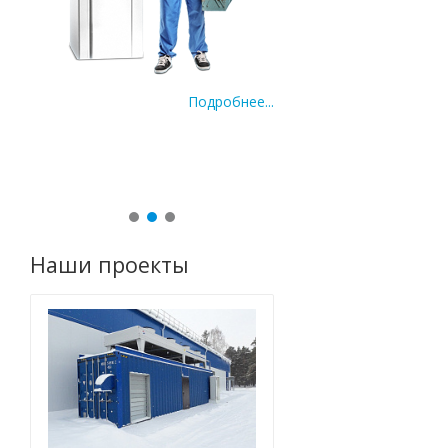
Подробнее...
По
ее...
Наши проекты