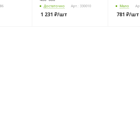
186
Достаточно
Арт.: 330010
Мало
Ар
1 231
₽
/шт
781
₽
/шт