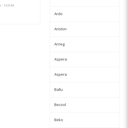
т.: 143144
Ardo
Ariston
Arneg
Aspera
Aspera
Ballu
Becool
Beko