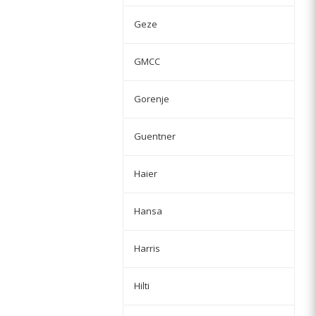
Geze
GMCC
Gorenje
Guentner
Haier
Hansa
Harris
Hilti