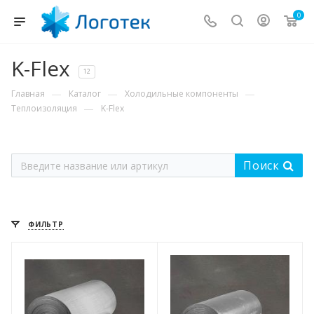
0
K-Flex
12
—
—
—
Главная
Каталог
Холодильные компоненты
—
Теплоизоляция
K-Flex
Поиск
ФИЛЬТР