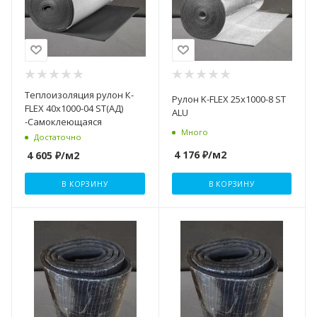
Теплоизоляция рулон К-
Рулон K-FLEX 25x1000-8 ST
FLEX 40х1000-04 ST(АД)
ALU
-Самоклеющаяся
Много
Достаточно
4 176
₽
/м2
4 605
₽
/м2
В КОРЗИНУ
В КОРЗИНУ