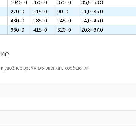
1040–0
470–0
370–0
35,9–53,3
270–0
115–0
90–0
11,0–35,0
430–0
185–0
145–0
14,0–45,0
960–0
415–0
320–0
20,8–67,0
ние
и удобное время для звонка в сообщении.
Наши спе
пусконал
обучение 