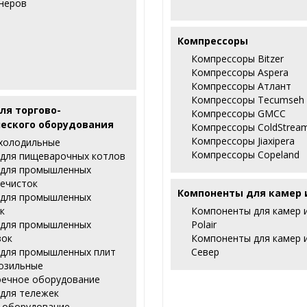
неров
Компрессоры
Компрессоры Bitzer
Компрессоры Aspera
Компрессоры Атлант
Компрессоры Tecumseh
ля торгово-
Компрессоры GMCC
еского оборудования
Компрессоры ColdStrea
Компрессоры Jiaxipera
холодильные
Компрессоры Copeland
 для пищеварочных котлов
 для промышленных
ечисток
Компоненты для камер 
 для промышленных
к
Компоненты для камер 
 для промышленных
Polair
зок
Компоненты для камер 
 для промышленных плит
Север
озильные
ечное оборудование
 для тележек
 оборудование