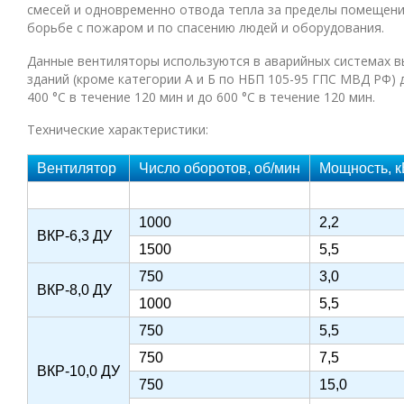
смесей и одновременно отвода тепла за пределы помещени
борьбе с пожаром и по спасению людей и оборудования.
Данные вентиляторы используются в аварийных системах 
зданий (кроме категории А и Б по НБП 105-95 ГПС МВД РФ)
400 °С в течение 120 мин и до 600 °С в течение 120 мин.
Технические характеристики:
Вентилятор
Число оборотов, об/мин
Мощность, к
1000
2,2
ВКР-6,3 ДУ
1500
5,5
750
3,0
ВКР-8,0 ДУ
1000
5,5
750
5,5
750
7,5
ВКР-10,0 ДУ
750
15,0