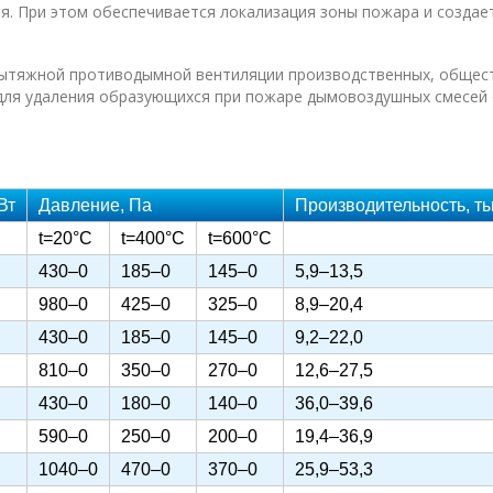
я. При этом обеспечивается локализация зоны пожара и созда
вытяжной противодымной вентиляции производственных, общес
 для удаления образующихся при пожаре дымовоздушных смесей 
Вт
Давление, Па
Производительность, ты
t=20°C
t=400°C
t=600°C
430–0
185–0
145–0
5,9–13,5
980–0
425–0
325–0
8,9–20,4
430–0
185–0
145–0
9,2–22,0
810–0
350–0
270–0
12,6–27,5
430–0
180–0
140–0
36,0–39,6
590–0
250–0
200–0
19,4–36,9
1040–0
470–0
370–0
25,9–53,3
Монта