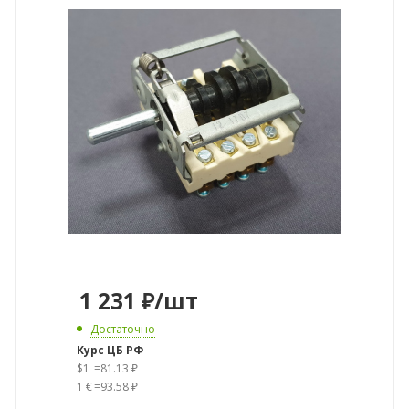
1 231
₽
/шт
Достаточно
Курс ЦБ РФ
$1
=
81.13 ₽
1 €
=
93.58 ₽