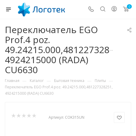
0
Переключатель EGO
Prof.4 poz.
49.24215.000,481227328251,
4924215000 (RADA)
CU6630
—
—
—
—
Главная
Каталог
Бытовая техника
Плиты
Переключатель EGO Prof.4 poz. 49.24215.000,481227328251,
4924215000 (RADA) CU6630
Артикул:
COK315UN