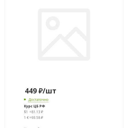
449
₽
/шт
Достаточно
Курс ЦБ РФ
$1
=
81.13 ₽
1 €
=
93.58 ₽