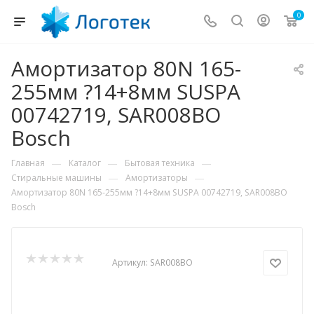
0
Амортизатор 80N 165-
255мм ?14+8мм SUSPA
00742719, SAR008BO
Bosch
—
—
—
Главная
Каталог
Бытовая техника
—
—
Стиральные машины
Амортизаторы
Амортизатор 80N 165-255мм ?14+8мм SUSPA 00742719, SAR008BO
Bosch
Артикул:
SAR008BO