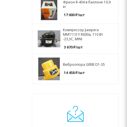
Фреон R-404 в баллоне 10,9
кг
17 000
₽
/шт
Компрессор Jiaxipera
MM1110 Y R600a, 110 Вт
-23,3С, MINI
3 670
₽
/шт
Виброопора GERB D1-35
14 458
₽
/шт