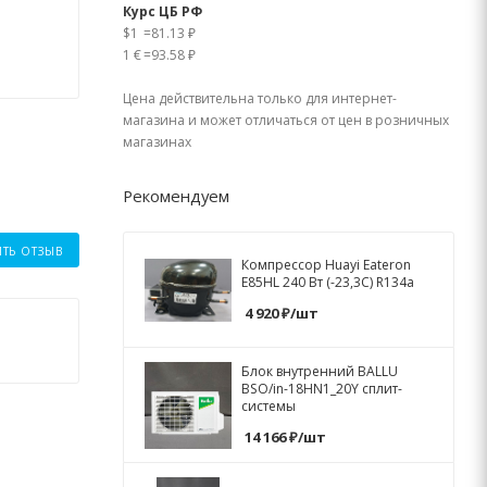
Курс ЦБ РФ
$1
=
81.13 ₽
1 €
=
93.58 ₽
Цена действительна только для интернет-
магазина и может отличаться от цен в розничных
магазинах
Рекомендуем
ИТЬ ОТЗЫВ
Компрессор Huayi Eateron
E85HL 240 Вт (-23,3C) R134a
4 920
₽
/шт
Блок внутренний BALLU
BSO/in-18HN1_20Y сплит-
системы
14 166
₽
/шт