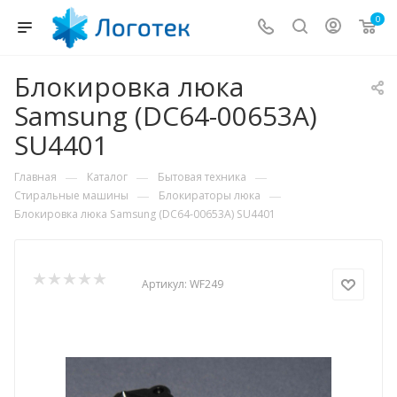
0
Блокировка люка
Samsung (DC64-00653A)
SU4401
—
—
—
Главная
Каталог
Бытовая техника
—
—
Стиральные машины
Блокираторы люка
Блокировка люка Samsung (DC64-00653A) SU4401
Артикул:
WF249