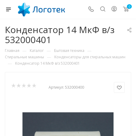
0
Конденсатор 14 МкФ в/з
532000401
—
—
—
Главная
Каталог
Бытовая техника
—
Стиральные машины
Конденсаторы для стиральных машин
—
Конденсатор 14 МкФ в/з 532000401
Артикул:
532000400