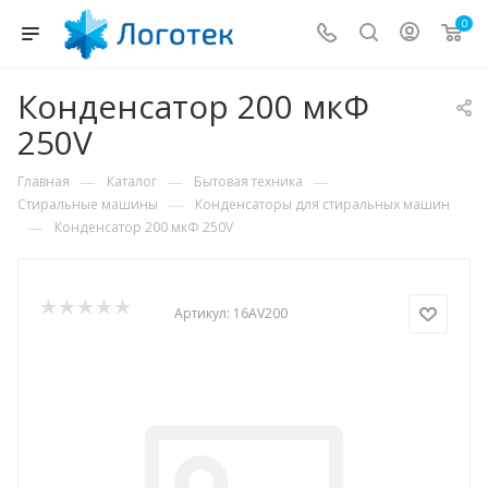
0
Конденсатор 200 мкФ
250V
—
—
—
Главная
Каталог
Бытовая техника
—
Стиральные машины
Конденсаторы для стиральных машин
—
Конденсатор 200 мкФ 250V
Артикул:
16AV200