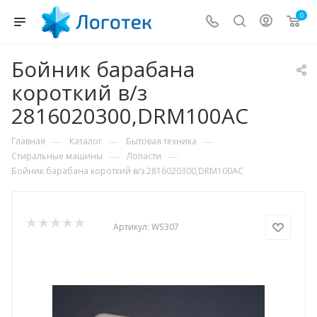
0
Бойник барабана
короткий в/з
2816020300,DRM100AC
—
—
—
Главная
Каталог
Бытовая техника
—
—
Стиральные машины
Лопасти
Бойник барабана короткий в/з 2816020300,DRM100AC
Артикул:
WS307