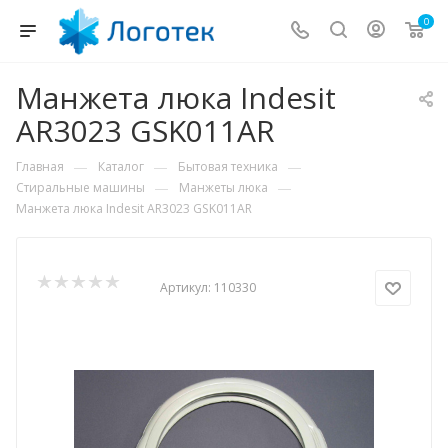
0
Манжета люка Indesit
AR3023 GSK011AR
—
—
—
Главная
Каталог
Бытовая техника
—
—
Стиральные машины
Манжеты люка
Манжета люка Indesit AR3023 GSK011AR
Артикул:
110330