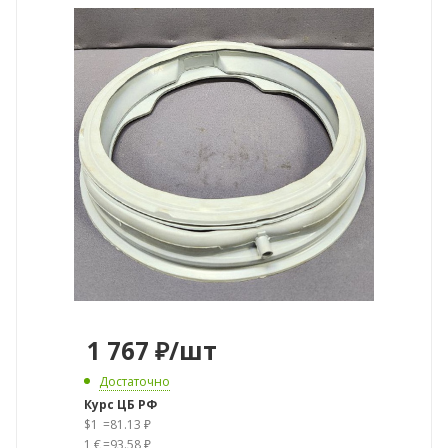
1 767
₽
/шт
Достаточно
Курс ЦБ РФ
$1
=
81.13 ₽
1 €
=
93.58 ₽