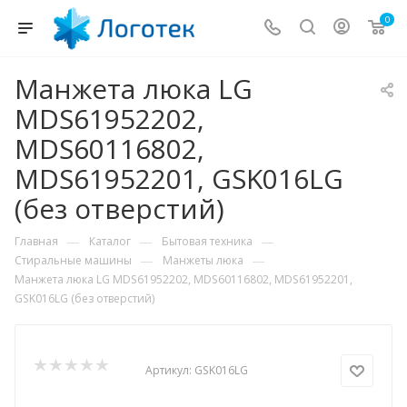
0
Манжета люка LG
MDS61952202,
MDS60116802,
MDS61952201, GSK016LG
(без отверстий)
—
—
—
Главная
Каталог
Бытовая техника
—
—
Стиральные машины
Манжеты люка
Манжета люка LG MDS61952202, MDS60116802, MDS61952201,
GSK016LG (без отверстий)
Артикул:
GSK016LG