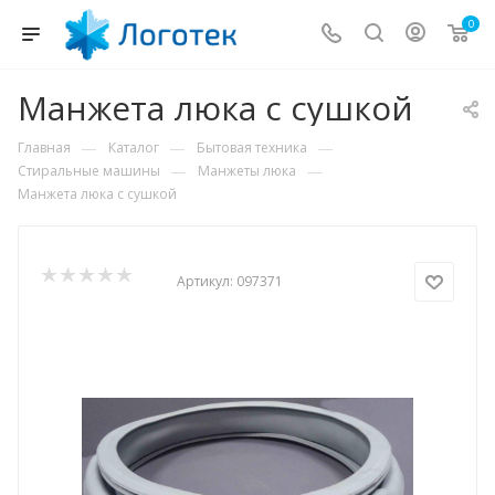
0
Манжета люка с сушкой
—
—
—
Главная
Каталог
Бытовая техника
—
—
Стиральные машины
Манжеты люка
Манжета люка с сушкой
Артикул:
097371