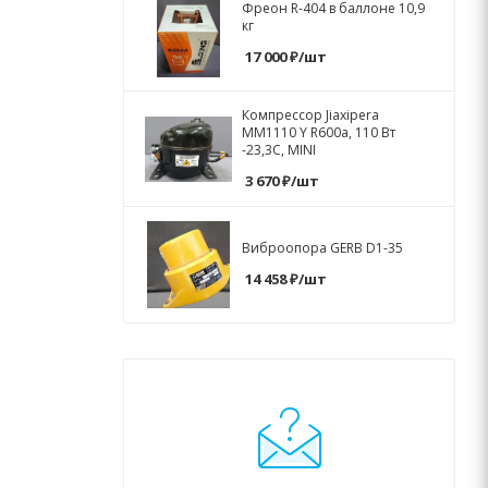
Фреон R-404 в баллоне 10,9
кг
17 000
₽
/шт
Компрессор Jiaxipera
MM1110 Y R600a, 110 Вт
-23,3С, MINI
3 670
₽
/шт
Виброопора GERB D1-35
14 458
₽
/шт