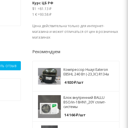
Курс ЦБ РФ
$1
=
81.13 ₽
1 €
=
93.58 ₽
Цена действительна только для интернет-
магазина и может отличаться от цен в розничных
магазинах
Рекомендуем
ИТЬ ОТЗЫВ
Компрессор Huayi Eateron
E85HL 240 Вт (-23,3C) R134a
4 920
₽
/шт
Блок внутренний BALLU
BSO/in-18HN1_20Y сплит-
системы
14 166
₽
/шт