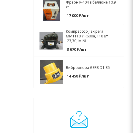
Фреон R-404 в баллоне 10,9
кг
17 000
₽
/шт
Компрессор Jiaxipera
MM1110 Y R600a, 110 Вт
-23,3С, MINI
3 670
₽
/шт
Виброопора GERB D1-35
14 458
₽
/шт