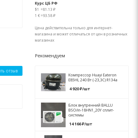
Курс ЦБ РФ
$1
=
81.13 ₽
1 €
=
93.58 ₽
Цена действительна только для интернет-
магазина и может отличаться от цен в розничных
магазинах
Рекомендуем
ИТЬ ОТЗЫВ
Компрессор Huayi Eateron
E85HL 240 Вт (-23,3C) R134a
4 920
₽
/шт
Блок внутренний BALLU
BSO/in-18HN1_20Y сплит-
системы
14 166
₽
/шт