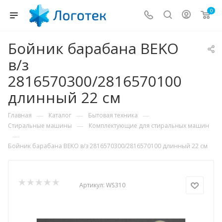
0
Бойник барабана BEKO
в/з
2816570300/2816570100
длинный 22 см
—
—
—
Главная
Каталог
Бытовая техника
—
Стиральные машины
Комплектующие для стиральных машин
—
Бойник барабана BEKO в/з 2816570300/2816570100 длинный 22 см
Артикул:
WS310