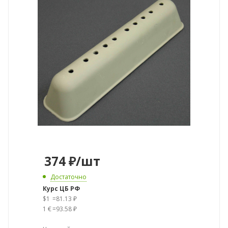
374
₽
/шт
Достаточно
Курс ЦБ РФ
$1
=
81.13 ₽
1 €
=
93.58 ₽