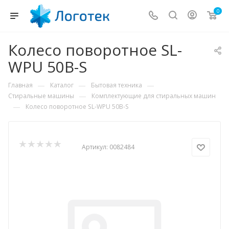
0
Колесо поворотное SL-
WPU 50B-S
—
—
—
Главная
Каталог
Бытовая техника
—
Стиральные машины
Комплектующие для стиральных машин
—
Колесо поворотное SL-WPU 50B-S
Артикул:
0082484