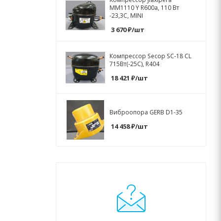
MM1110 Y R600a, 110 Вт
-23,3С, MINI
3 670
₽
/шт
Компрессор Secop SC-18 CL
715Вт(-25С), R404
18 421
₽
/шт
Виброопора GERB D1-35
14 458
₽
/шт