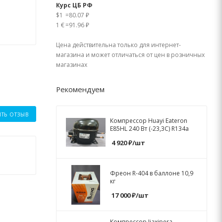
Курс ЦБ РФ
$1
=
80.07 ₽
1 €
=
91.96 ₽
Цена действительна только для интернет-
магазина и может отличаться от цен в розничных
магазинах
Рекомендуем
ИТЬ ОТЗЫВ
Компрессор Huayi Eateron
E85HL 240 Вт (-23,3C) R134a
4 920
₽
/шт
Фреон R-404 в баллоне 10,9
кг
17 000
₽
/шт
Компрессор Jiaxipera