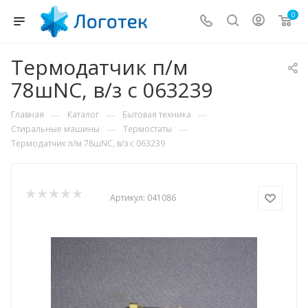
0
Термодатчик п/м
78шNC, в/з с 063239
—
—
—
Главная
Каталог
Бытовая техника
—
—
Стиральные машины
Термостаты
Термодатчик п/м 78шNC, в/з с 063239
Артикул:
041086