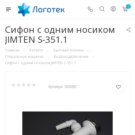
0
Сифон с одним носиком
JIMTEN S-351.1
—
—
—
Главная
Каталог
Бытовая техника
—
—
Стиральные машины
Водоподключение
Сифон с одним носиком JIMTEN S-351.1
Артикул:
000087