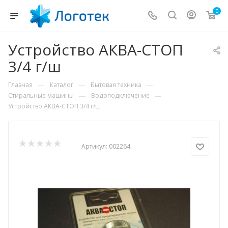
0
Устройство АКВА-СТОП
3/4 г/ш
—
—
—
Главная
Каталог
Бытовая техника
—
—
Стиральные машины
Водоподключение
Устройство АКВА-СТОП 3/4 г/ш
Артикул:
002264