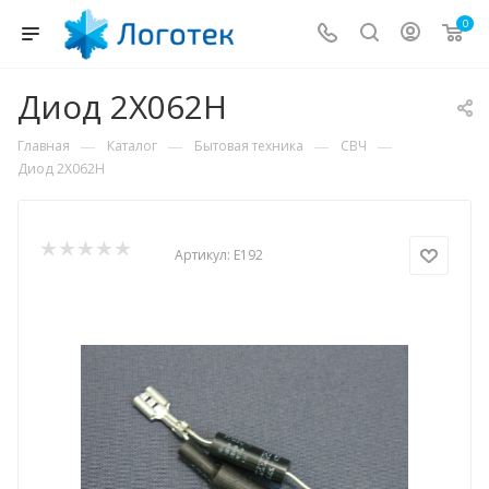
0
Диод 2X062H
—
—
—
—
Главная
Каталог
Бытовая техника
СВЧ
Диод 2X062H
Артикул:
E192