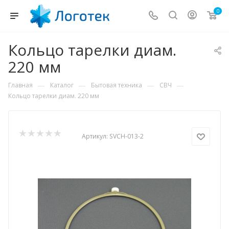
0
Кольцо тарелки диам.
220 мм
—
—
—
—
Главная
Каталог
Бытовая техника
СВЧ
Кольцо тарелки диам. 220 мм
Артикул:
SVCH-013-2