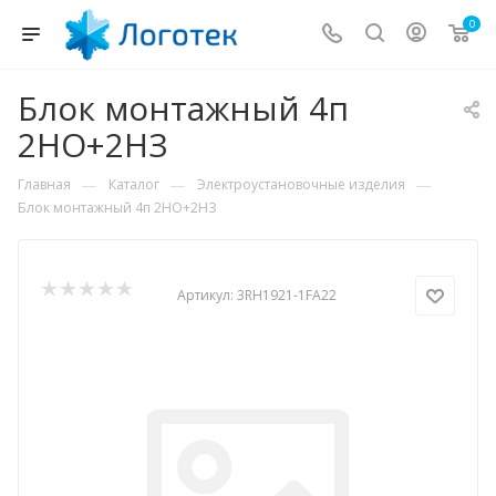
0
Блок монтажный 4п
2НО+2НЗ
—
—
—
Главная
Каталог
Электроустановочные изделия
Блок монтажный 4п 2НО+2НЗ
Артикул:
3RH1921-1FA22