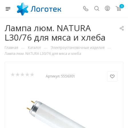
0
Лампа люм. NATURA
L30/76 для мяса и хлеба
—
—
—
Главная
Каталог
Электроустановочные изделия
Лампа люм. NATURA L30/76 для мяса и хлеба
Артикул:
5556301