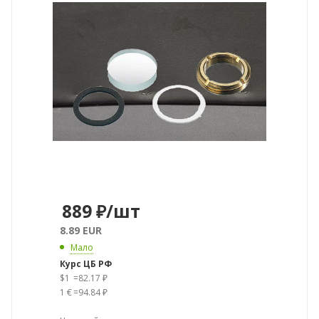
889
₽
/шт
8.89 EUR
Мало
Курс ЦБ РФ
$1
=
82.17 ₽
1 €
=
94.84 ₽