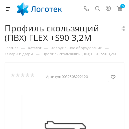
0
Профиль скользящий
(ПВХ) FLEX +S90 3,2M
—
—
—
Главная
Каталог
Холодильное оборудование
—
Камеры и двери
Профиль скользящий (ПВХ) FLEX +S90 3,2M
Артикул:
0032508222120