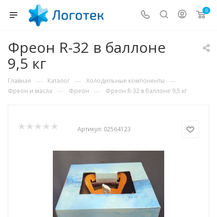
0
Фреон R-32 в баллоне
9,5 кг
—
—
—
Главная
Каталог
Холодильные компоненты
—
—
Фреон и масла
Фреон
Фреон R-32 в баллоне 9,5 кг
Артикул:
02564123