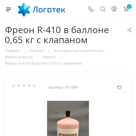
0
Фреон R-410 в баллоне
0,65 кг с клапаном
—
—
—
Главная
Каталог
Холодильные компоненты
—
—
Фреон и масла
Фреон
Фреон R-410 в баллоне 0,65 кг с клапаном
Артикул:
011896