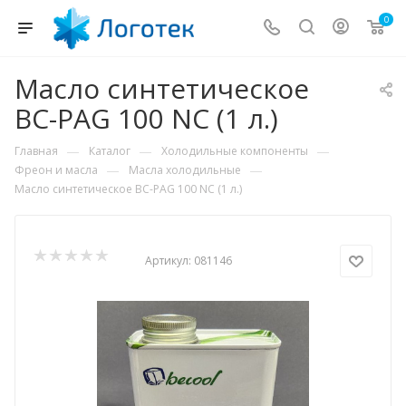
0
Масло синтетическое
BC-PAG 100 NC (1 л.)
—
—
—
Главная
Каталог
Холодильные компоненты
—
—
Фреон и масла
Масла холодильные
Масло синтетическое BC-PAG 100 NC (1 л.)
Артикул:
081146