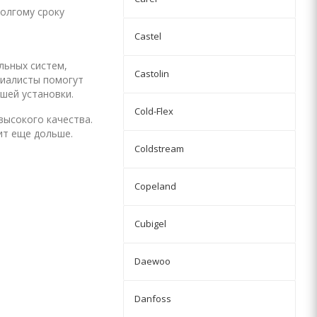
олгому сроку
Castel
льных систем,
Castolin
циалисты помогут
шей установки.
Cold-Flex
высокого качества.
ит еще дольше.
Coldstream
Copeland
Cubigel
Daewoo
Danfoss