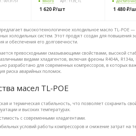
т.: 00131751
Много
Арт.: 1139_TL
Достаточн
1 620
₽
/шт
1 480
₽
/ш
 предлагает высокотехнологичное холодильное масло TL-POE —
ных холодильных систем. Этот продукт создан для повышения 
я и обеспечения его долговечности.
чается превосходными смазывающими свойствами, высокой ста
азличными видами хладагентов, включая фреоны R404A, R134a, 
льно разработано для современных компрессоров, в которых ва
ия риска аварийных поломок.
тва масел TL-POE
кая и термическая стабильность, что позволяет сохранить сво
уатации и высоких температурах.
тимость с современными хладагентами.
бильных условий работы компрессоров и снижение затрат на т