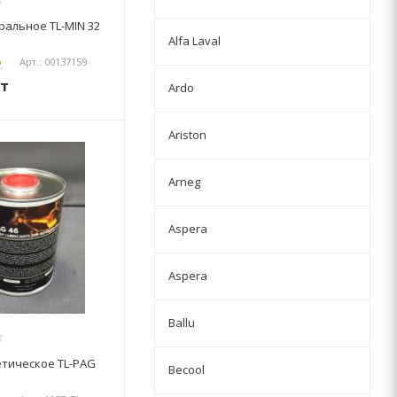
альное TL-MIN 32
Alfa Laval
о
Арт.: 00137159
т
Ardo
Ariston
Arneg
Aspera
Aspera
Ballu
етическое TL-PAG
Becool