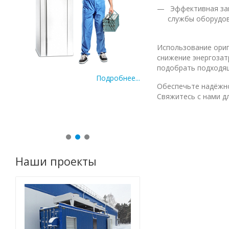
Эффективная защ
службы оборудов
Использование ориг
снижение энергозат
подобрать подходящ
Подробнее...
По
Обеспечьте надёжно
Свяжитесь с нами д
ее...
Наши проекты