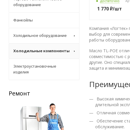
Достаточно
Ар
оборудование
1 770
₽
/шт
Фанкойлы
Компания «Логтек»
выбор для современ
Холодильное оборудование
работы оборудовани
Масло TL-POE отли
Холодильные компоненты
совместимостью с р
другие. Оно специа
Электроустановочные
защита и минимизац
изделия
Преимущес
Ремонт
Запасные части
Высокая химичес
длительной экспл
Отличная совмес
Обеспечение ста
обслуживание.