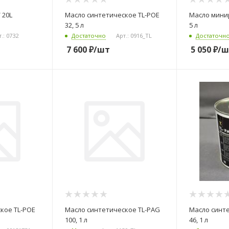
 20L
Масло синтетическое TL-POE
Масло минир
32, 5 л
5 л
.: 0732
Достаточно
Арт.: 0916_TL
Достаточн
7 600
₽
/шт
5 050
₽
/ш
кое TL-POE
Масло синтетическое TL-PAG
Масло синт
100, 1 л
46, 1 л