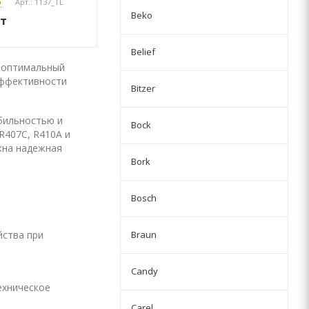
о
Арт.: 1137_TL
Beko
т
Belief
 оптимальный
эффективности
Bitzer
бильностью и
Bock
R407C, R410A и
жна надежная
Bork
Bosch
йства при
Braun
Candy
ехническое
Carel