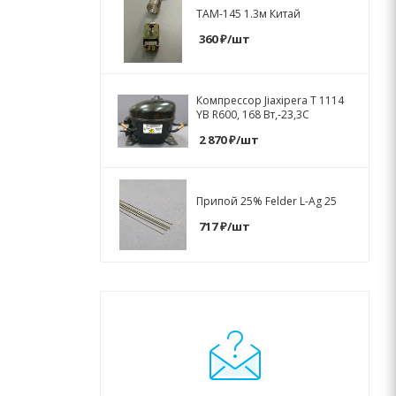
ТАМ-145 1.3м Китай
360
₽
/шт
Компрессор Jiaxipera T 1114
YB R600, 168 Вт,-23,3C
2 870
₽
/шт
Припой 25% Felder L-Ag 25
717
₽
/шт