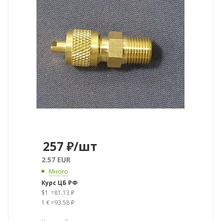
257
₽
/шт
2.57 EUR
Много
Курс ЦБ РФ
$1
=
81.13 ₽
1 €
=
93.58 ₽