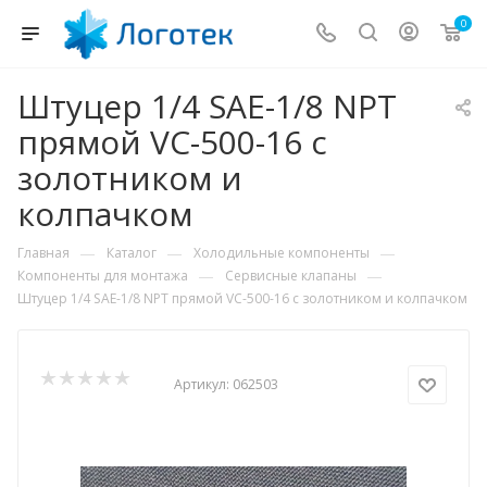
0
Штуцер 1/4 SAE-1/8 NPT
прямой VC-500-16 с
золотником и
колпачком
—
—
—
Главная
Каталог
Холодильные компоненты
—
—
Компоненты для монтажа
Сервисные клапаны
Штуцер 1/4 SAE-1/8 NPT прямой VC-500-16 с золотником и колпачком
Артикул:
062503