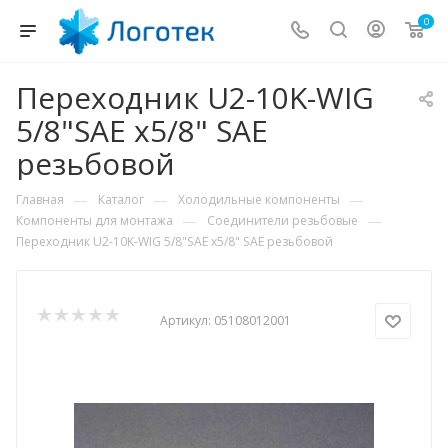
0
Переходник U2-10K-WIG
5/8"SAE x5/8" SAE
резьбовой
—
—
—
Главная
Каталог
Холодильные компоненты
—
—
Компоненты для монтажа
Соединители резьбовые
Переходник U2-10K-WIG 5/8"SAE x5/8" SAE резьбовой
Артикул:
05108012001