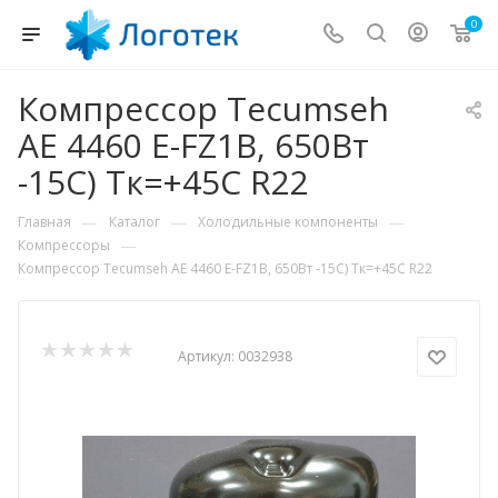
0
Компрессор Tecumseh
AE 4460 E-FZ1B, 650Вт
-15С) Тк=+45С R22
—
—
—
Главная
Каталог
Холодильные компоненты
—
Компрессоры
Компрессор Tecumseh AE 4460 E-FZ1B, 650Вт -15С) Тк=+45С R22
Артикул:
0032938