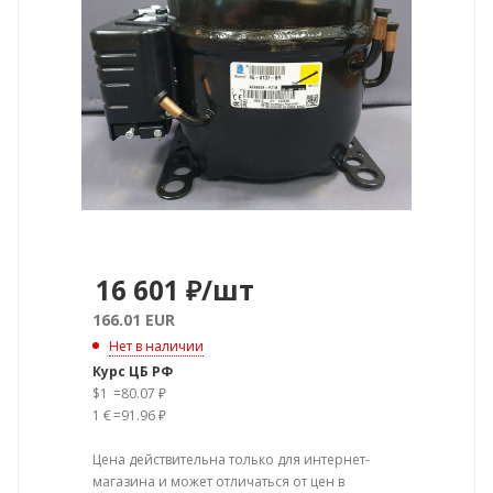
16 601
₽
/шт
166.01 EUR
Нет в наличии
Курс ЦБ РФ
$1
=
80.07 ₽
1 €
=
91.96 ₽
Цена действительна только для интернет-
магазина и может отличаться от цен в