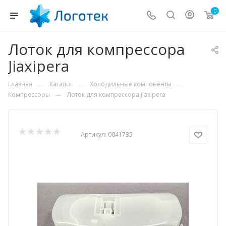
0
Лоток для компрессора
Jiaxipera
—
—
—
Главная
Каталог
Холодильные компоненты
—
Компрессоры
Лоток для компрессора Jiaxipera
Артикул:
0041735