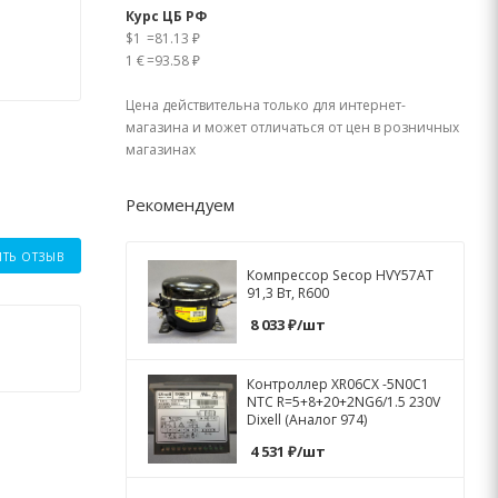
Курс ЦБ РФ
$1
=
81.13 ₽
1 €
=
93.58 ₽
Цена действительна только для интернет-
магазина и может отличаться от цен в розничных
магазинах
Рекомендуем
ИТЬ ОТЗЫВ
Компрессор Secop HVY57AT
91,3 Вт, R600
8 033
₽
/шт
Контроллер XR06CX -5N0C1
NTC R=5+8+20+2NG6/1.5 230V
Dixell (Аналог 974)
4 531
₽
/шт