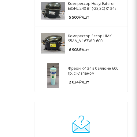
Компрессор Huayi Eateron
E85HL 240 Вт (-23,3C) R134a
5 500
₽
/шт
Компрессор Secop HMK
95AA_A 167W R-600
6 908
₽
/шт
Фреон R-134 в баллоне 600
гр. с клапаном
2 034
₽
/шт