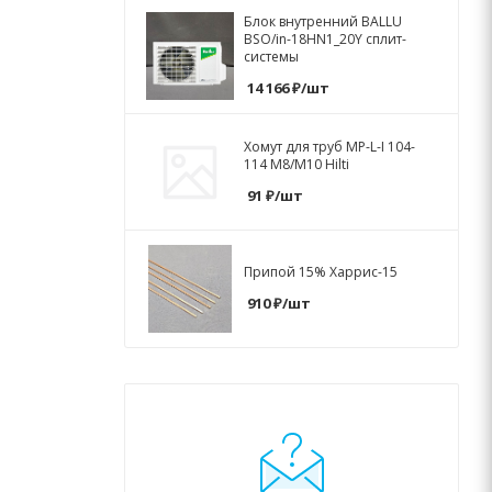
Блок внутренний BALLU
BSO/in-18HN1_20Y сплит-
системы
14 166
₽
/шт
Хомут для труб MP-L-I 104-
114 M8/M10 Hilti
91
₽
/шт
Припой 15% Харрис-15
910
₽
/шт