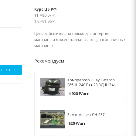
Курс ЦБ РФ
$1
=
80.07 ₽
1 €
=
91.96 ₽
Цена действительна только для интернет-
магазина и может отличаться от цен в розничных
магазинах
Рекомендуем
ИТЬ ОТЗЫВ
Компрессор Huayi Eateron
E85HL 240 Вт (-23,3C) R134a
4 920
₽
/шт
Ремкомплект СН-237
820
₽
/шт