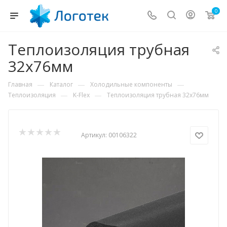
0
Теплоизоляция трубная
32х76мм
—
—
—
Главная
Каталог
Холодильные компоненты
—
—
Теплоизоляция
K-Flex
Теплоизоляция трубная 32х76мм
Артикул:
00106322