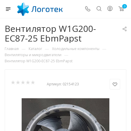
0
Вентилятор W1G200-
EC87-25 EbmPapst
—
—
—
Главная
Каталог
Холодильные компоненты
—
Вентиляторы и микродвигатели
Вентилятор W1G200-EC87-25 EbmPapst
Артикул:
02154123