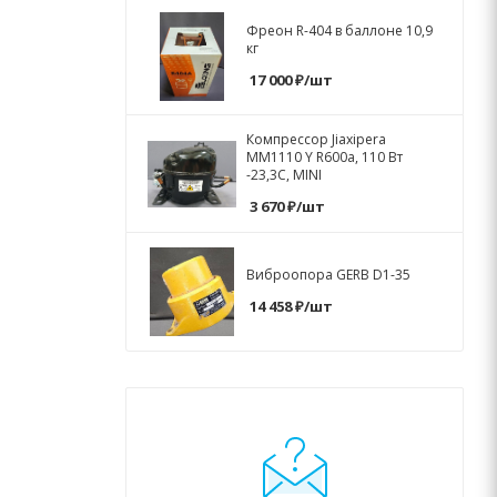
Фреон R-404 в баллоне 10,9
кг
17 000
₽
/шт
Компрессор Jiaxipera
MM1110 Y R600a, 110 Вт
-23,3С, MINI
3 670
₽
/шт
Виброопора GERB D1-35
14 458
₽
/шт