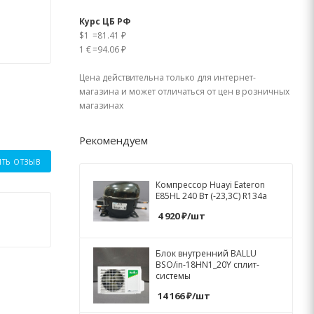
Курс ЦБ РФ
$1
=
81.41 ₽
1 €
=
94.06 ₽
Цена действительна только для интернет-
магазина и может отличаться от цен в розничных
магазинах
Рекомендуем
ИТЬ ОТЗЫВ
Компрессор Huayi Eateron
E85HL 240 Вт (-23,3C) R134a
4 920
₽
/шт
Блок внутренний BALLU
BSO/in-18HN1_20Y сплит-
системы
14 166
₽
/шт