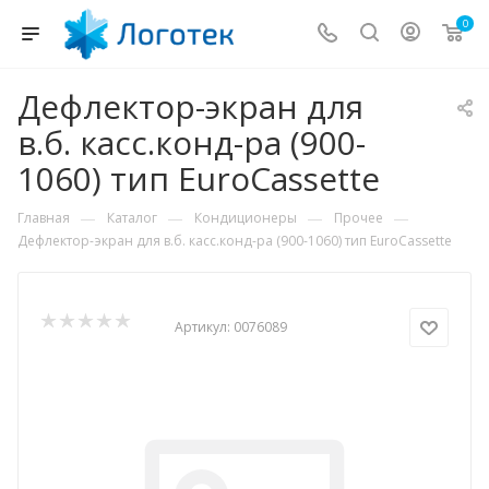
0
Дефлектор-экран для
в.б. касс.конд-ра (900-
1060) тип EuroCassette
—
—
—
—
Главная
Каталог
Кондиционеры
Прочее
Дефлектор-экран для в.б. касс.конд-ра (900-1060) тип EuroCassette
Артикул:
0076089