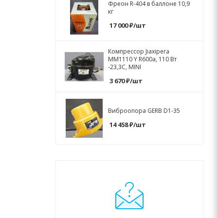
Фреон R-404 в баллоне 10,9
кг
17 000
₽
/шт
Компрессор Jiaxipera
MM1110 Y R600a, 110 Вт
-23,3С, MINI
3 670
₽
/шт
Виброопора GERB D1-35
14 458
₽
/шт