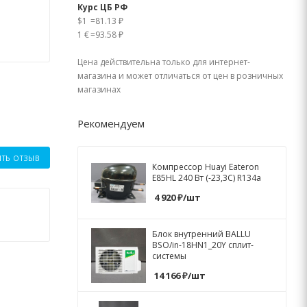
Курс ЦБ РФ
$1
=
81.13 ₽
1 €
=
93.58 ₽
Цена действительна только для интернет-
магазина и может отличаться от цен в розничных
магазинах
Рекомендуем
ИТЬ ОТЗЫВ
Компрессор Huayi Eateron
E85HL 240 Вт (-23,3C) R134a
4 920
₽
/шт
Блок внутренний BALLU
BSO/in-18HN1_20Y сплит-
системы
14 166
₽
/шт