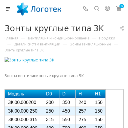
0
Зонты круглые типа ЗК
—
—
Главная
Вентиляция и кондиционирование
Продажи
—
—
—
Детали систем вентиляции
Зонты вентиляционные
Зонты круглые типа ЗК
Зонты вентиляционные круглые типа ЗК
Модель
D0
D
Н
Н1
ЗК.00.000200
200
350
240
150
ЗК.00.000 250
250
450
257
150
ЗК.00.000 315
315
550
275
150
ЗК.00.000 400
400
700
400
250